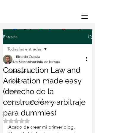
Entrada
Facebook
X (Twitter)
WhatsApp
LinkedIn
Pinterest
Copiar enlace
Todas las entradas
Ricardo Cuesta
Todas las entradas
19 jun 2022
4 min de lectura
Construction Law and
Construcción
Arbitration made easy
Arbitraje
(derecho de la
Review
construcción y arbitraje
Arbitraje de Construcción
para dummies)
Obtuvo NaN de 5 estrellas.
Acabo de crear mi primer blog. 