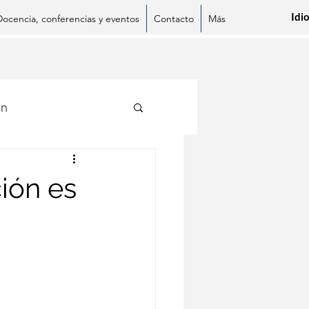
Idi
Docencia, conferencias y eventos
Contacto
Más
ón
ción es
App
LinkedIn
Pinterest
Copiar enlace