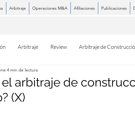
os
Arbitraje
Operaciones M&A
Afiliaciones
Publicaciones
ión
Arbitraje
Review
Arbitraje de Construcci
ene
4 min de lectura
el arbitraje de construc
Facebook
X (Twitter)
Whats
? (X)
trellas.