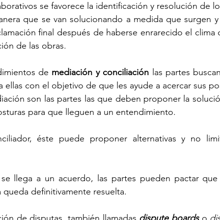
borativos se favorece la identificación y resolución de lo
nera que se van solucionando a medida que surgen y s
lamación final después de haberse enrarecido el clima 
ción de las obras.
dimientos de 
mediación y conciliación
 las partes buscan
a ellas con el objetivo de que les ayude a acercar sus po
iación son las partes las que deben proponer la solució
posturas para que lleguen a un entendimiento.
iliador, éste puede proponer alternativas y no limit
se llega a un acuerdo, las partes pueden pactar que 
ta queda definitivamente resuelta.
ción de disputas, también llamadas 
dispute boards
 o 
di