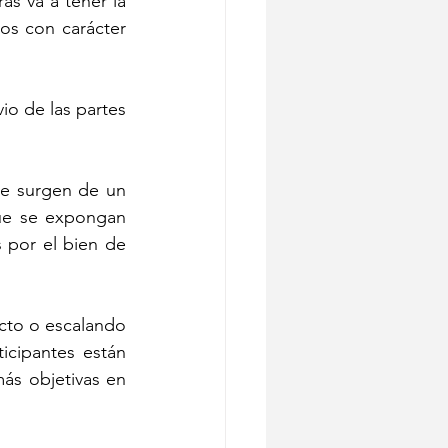
s va a tener la 
os con carácter 
o de las partes 
e surgen de un 
ue se expongan 
 por el bien de 
ecto o escalando 
icipantes están 
s objetivas en 