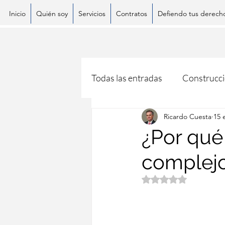
Inicio
Quién soy
Servicios
Contratos
Defiendo tus derech
Todas las entradas
Construcc
Ricardo Cuesta
15 
¿Por qué 
complejo
Obtuvo NaN de 5 es