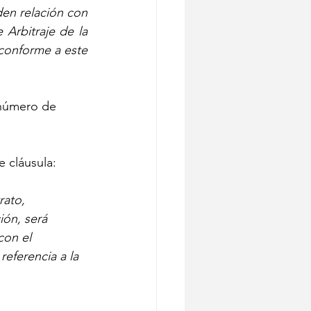
en relación con 
Arbitraje de la 
onforme a este 
 número de 
e cláusula:
rato, 
ión, será 
con el 
eferencia a la 