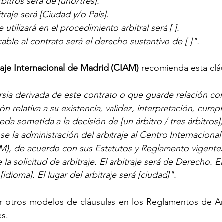
bitros será de [uno/tres].
traje será [Ciudad y/o País].
 utilizará en el procedimiento arbitral será [ ].
able al contrato será el derecho sustantivo de [ ]".
raje Internacional de Madrid (CIAM) 
recomienda esta clá
sia derivada de este contrato o que guarde relación con 
ón relativa a su existencia, validez, interpretación, cump
da sometida a la decisión de [un árbitro / tres árbitros],
la administración del arbitraje al Centro Internacional 
), de acuerdo con sus Estatutos y Reglamento vigentes 
la solicitud de arbitraje. El arbitraje será de Derecho. E
 [idioma]. El lugar del arbitraje será [ciudad]".
 otros modelos de cláusulas en los Reglamentos de Arbi
es.