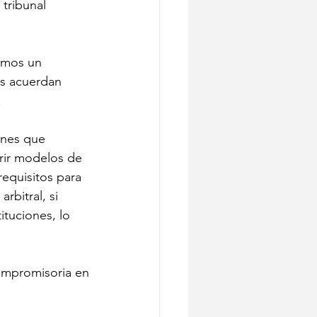
 tribunal 
amos un 
es acuerdan 
.
ones que 
erir modelos de 
equisitos para 
rbitral, si 
tuciones, lo 
mpromisoria en 