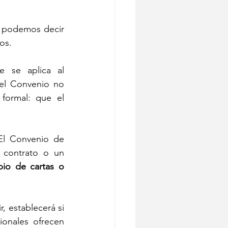
y podemos decir 
os.
 se aplica al 
el Convenio no 
impone ningún requisito sustantivo para su validez, exige un requisito formal: que el 
El Convenio de 
 contrato o un 
bio de cartas o 
, establecerá si 
onales ofrecen 