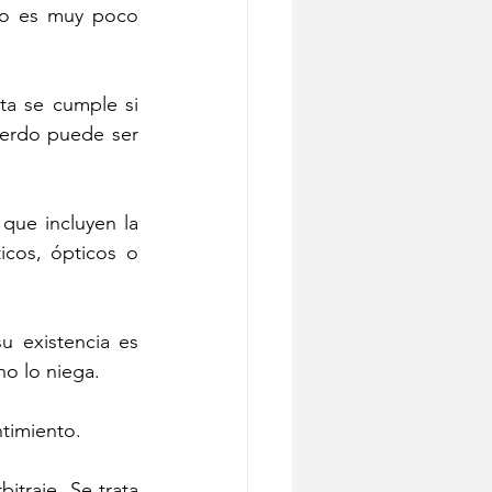
to es muy poco 
ta se cumple si 
uerdo puede ser 
ue incluyen la 
cos, ópticos o 
u existencia es 
o lo niega.
ntimiento.
itraje. Se trata 