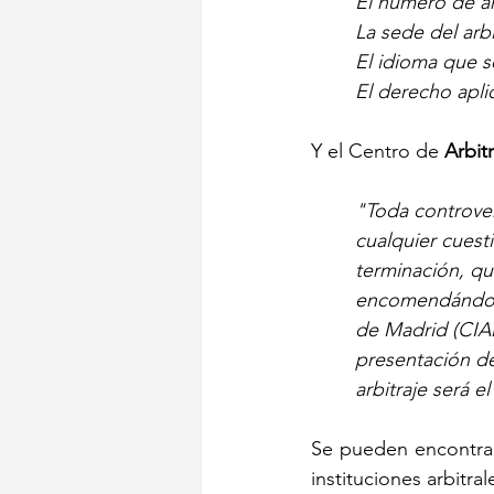
El número de ár
La sede del arbi
El idioma que se
El derecho aplic
Y el Centro de 
Arbit
"Toda controver
cualquier cuesti
terminación, que
encomendándose 
de Madrid (CIAM
presentación de 
arbitraje será el
Se pueden encontrar
instituciones arbitral