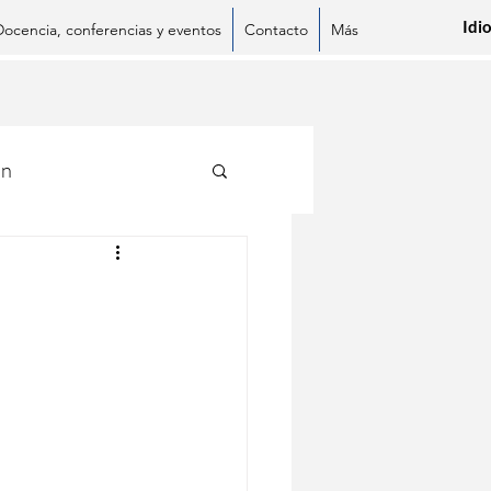
Idi
Docencia, conferencias y eventos
Contacto
Más
ón
App
LinkedIn
Pinterest
Copiar enlace