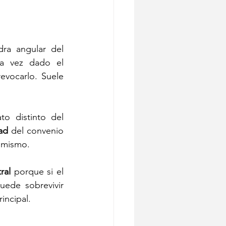
ra angular del 
na vez dado el 
vocarlo. Suele 
o distinto del 
ad 
del convenio 
í mismo.
ral
 porque si el 
ede sobrevivir 
incipal.