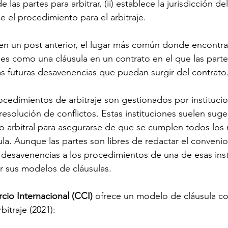
las partes para arbitrar, (ii) establece la jurisdicción del
lece el procedimiento para el arbitraje.
 un post anterior, el lugar más común donde encontr
 es como una cláusula en un contrato en el que las part
las futuras desavenencias que puedan surgir del contrato
ocedimientos de arbitraje son gestionados por instituci
resolución de conflictos. Estas instituciones suelen sug
o arbitral para asegurarse de que se cumplen todos los r
ula. Aunque las partes son libres de redactar el convenio a
desavenencias a los procedimientos de una de esas insti
ar sus modelos de cláusulas.
io Internacional (CCI) 
ofrece un modelo de cláusula co
itraje (2021):