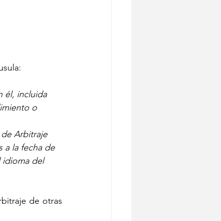
usula:
él, incluida 
limiento o 
 
de Arbitraje 
a la fecha de 
l idioma del 
traje de otras 