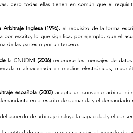
ivas, pero todas ellas tienen en común que el requisi
 Arbitraje Inglesa (1996), 
el requisito de la forma escri
a por escrito, lo que significa, por ejemplo, que el ac
na de las partes o por un tercero.
de 
la CNUDMI 
(2006) 
reconoce los mensajes de datos q
nerada o almacenada en medios electrónicos, magnéti
itraje española (2003) 
acepta un convenio arbitral si s
 demandante en el escrito de demanda y el demandado n
del acuerdo de arbitraje incluye la capacidad y el conse
 la aptitud de una parte para suscribir el acuerdo de arb