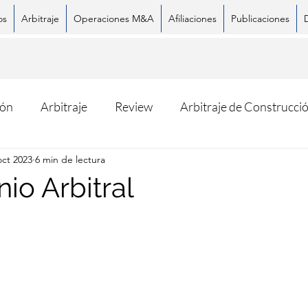
os
Arbitraje
Operaciones M&A
Afiliaciones
Publicaciones
ión
Arbitraje
Review
Arbitraje de Construcci
oct 2023
6 min de lectura
io Arbitral
Facebook
X (Twitter)
Whats
trellas.