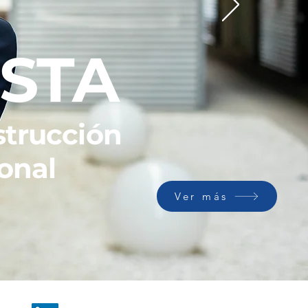
STA
strucción
ional
Ver más