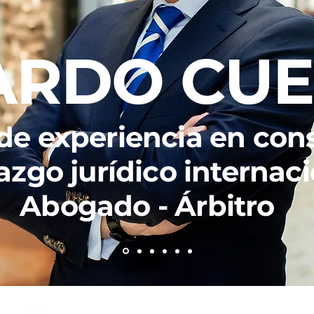
ARDO CUE
 de experiencia en con
azgo jurídico internac
Abogado - Árbitro