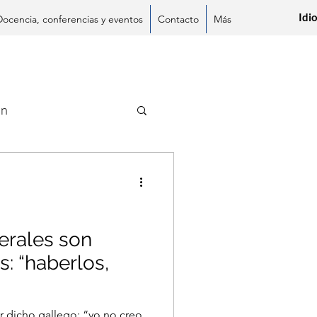
Idi
Docencia, conferencias y eventos
Contacto
Más
ón
erales son
: “haberlos,
 dicho gallego: “yo no creo