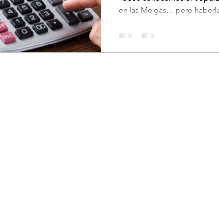
en las Meigas… pero haberla
ocurre con los gastos...