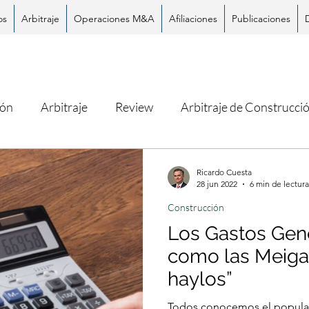
os
Arbitraje
Operaciones M&A
Afiliaciones
Publicaciones
ión
Arbitraje
Review
Arbitraje de Construcci
Ricardo Cuesta
28 jun 2022
6 min de lectura
Construcción
Los Gastos Gen
como las Meigas
haylos”
Todos conocemos el popular