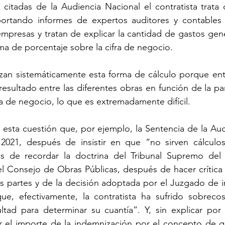
 citadas de la Audiencia Nacional el contratista trata d
ortando informes de expertos auditores y contables q
empresas y tratan de explicar la cantidad de gastos gene
a de porcentaje sobre la cifra de negocio.
azan sistemáticamente esta forma de cálculo porque ent
resultado entre las diferentes obras en función de la par
ra de negocio, lo que es extremadamente difícil.
er esta cuestión que, por ejemplo, la Sentencia de la Au
021, después de insistir en que “no sirven cálculo
s de recordar la doctrina del Tribunal Supremo del 
 Consejo de Obras Públicas, después de hacer crítica d
partes y de la decisión adoptada por el Juzgado de ins
ue, efectivamente, la contratista ha sufrido sobrecos
ultad para determinar su cuantía”. Y, sin explicar por
 el importe de la indemnización por el concepto de ga