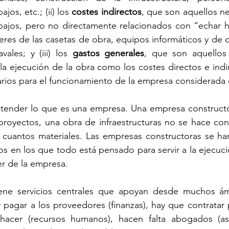
jos, etc.; (ii) los 
costes indirectos
, que son aquellos ne
abajos, pero no directamente relacionados con “echar h
leres de las casetas de obra, equipos informáticos y de of
ales; y (iii) los 
gastos generales
, que son aquellos
la ejecución de la obra como los costes directos e indir
rios para el funcionamiento de la empresa considerada 
tender lo que es una empresa. Una empresa constructor
royectos, una obra de infraestructuras no se hace con 
 cuantos materiales. Las empresas constructoras se han
 en los que todo está pensado para servir a la ejecució
er de la empresa.
iene servicios centrales que apoyan desde muchos ám
y pagar a los proveedores (finanzas), hay que contratar p
cer (recursos humanos), hacen falta abogados (aseso