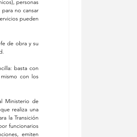
icos), personas 
 para no cansar 
ervicios pueden 
fe de obra y su 
d.
illa: basta con 
 mismo con los 
 Ministerio de 
ue realiza una 
a la Transición 
r funcionarios 
ciones, emiten 