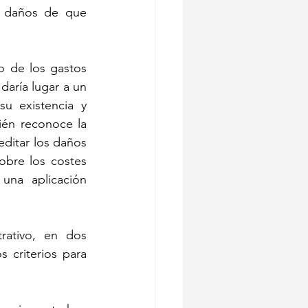
r daños de que 
 de los gastos 
aría lugar a un 
u existencia y 
ién reconoce la 
ditar los daños 
bre los costes 
una aplicación 
rativo, en dos 
criterios para 