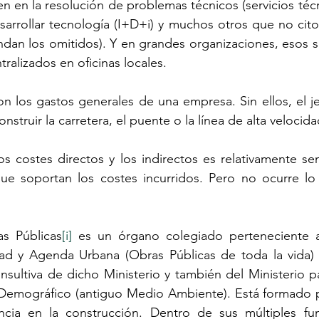
en en la resolución de problemas técnicos (servicios técn
arrollar tecnología (I+D+i) y muchos otros que no cito
dan los omitidos). Y en grandes organizaciones, esos s
ralizados en oficinas locales.
n los gastos generales de una empresa. Sin ellos, el je
struir la carretera, el puente o la línea de alta velocida
os costes directos y los indirectos es relativamente senc
que soportan los costes incurridos. Pero no ocurre lo
s Públicas
[i]
 es un órgano colegiado perteneciente al
dad y Agenda Urbana (Obras Públicas de toda la vida) q
nsultiva de dicho Ministerio y también del Ministerio par
 Demográfico (antiguo Medio Ambiente). Está formado po
cia en la construcción. Dentro de sus múltiples fun