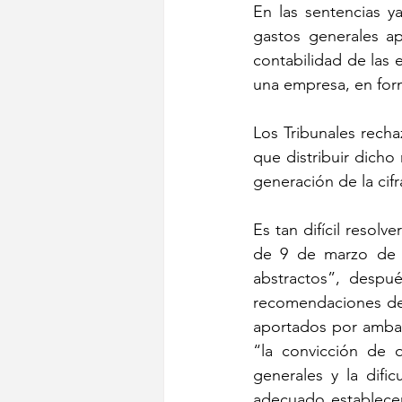
En las sentencias ya
gastos generales ap
contabilidad de las 
una empresa, en form
Los Tribunales rech
que distribuir dicho 
generación de la cif
Es tan difícil resolv
de 9 de marzo de 2
abstractos”, despué
recomendaciones del
aportados por ambas 
“la convicción de q
generales y la dific
adecuado establecer