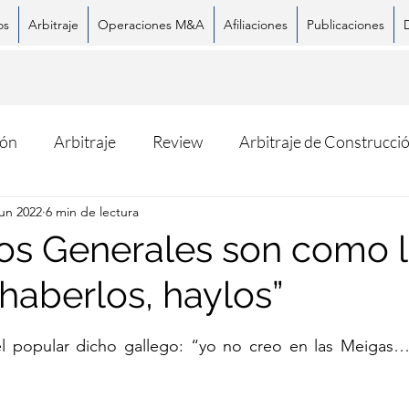
os
Arbitraje
Operaciones M&A
Afiliaciones
Publicaciones
ión
Arbitraje
Review
Arbitraje de Construcci
jun 2022
6 min de lectura
os Generales son como 
Facebook
X (Twitter)
Whats
haberlos, haylos”
trellas.
 popular dicho gallego: “yo no creo en las Meigas… 