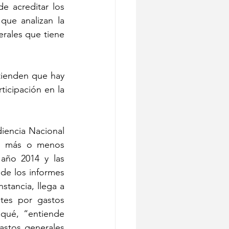
e acreditar los 
ue analizan la 
rales que tiene 
ienden que hay 
ticipación en la 
diencia Nacional 
s más o menos 
año 2014 y las 
e los informes 
tancia, llega a 
tes por gastos 
 qué, “entiende 
stos generales 