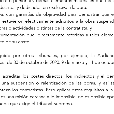
concreto personal y demás elementos materiales que nec
scritos y dedicados en exclusiva a la obra.
ba, con garantías de objetividad para demostrar que el
s estuvieron efectivamente adscritos a la obra suspend
ras o actividades distintas de la contratista, y
ocumentación que, directamente referidas a tales eleme
te de su costo.
guido por otros Tribunales, por ejemplo, la Audienc
ras, de 30 de octubre de 2020, 9 de marzo y 11 de octubr
acreditar los costes directos, los indirectos y el benef
na suspensión o ralentización de las obras, y así s
ean los contratistas. Pero aplicar estos requisitos a la
es una misión cercana a lo imposible; no es posible apor
eba que exige el Tribunal Supremo.