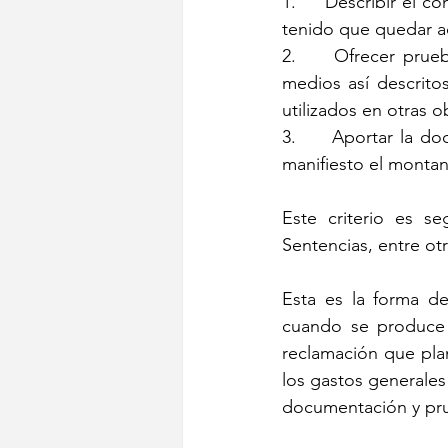
1.     Describir el 
tenido que quedar ad
2.     Ofrecer prue
medios así descrito
utilizados en otras ob
3.     Aportar la d
manifiesto el montan
Este criterio es se
Sentencias, entre ot
Esta es la forma de 
cuando se produce u
reclamación que plant
los gastos generales 
documentación y pru