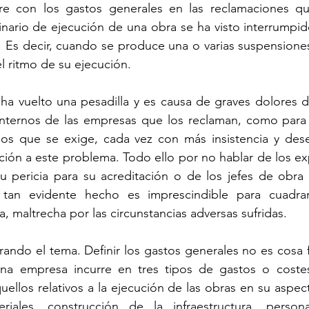
re con los gastos generales en las reclamaciones q
nario de ejecución de una obra se ha visto interrumpido
a. Es decir, cuando se produce una o varias suspensiones
el ritmo de su ejecución.
ha vuelto una pesadilla y es causa de graves dolores d
nternos de las empresas que los reclaman, como para 
los que se exige, cada vez con más insistencia y dese
ión a este problema. Todo ello por no hablar de los exp
su pericia para su acreditación o de los jefes de obra 
tan evidente hecho es imprescindible para cuadrar
, maltrecha por las circunstancias adversas sufridas.
rando el tema. Definir los gastos generales no es cosa f
na empresa incurre en tres tipos de gastos o costes:
uellos relativos a la ejecución de las obras en su aspect
iales, construcción de la infraestructura, persona