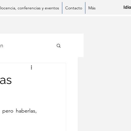
Idi
Docencia, conferencias y eventos
Contacto
Más
ón
las
App
LinkedIn
Pinterest
Copiar enlace
pero haberlas, 