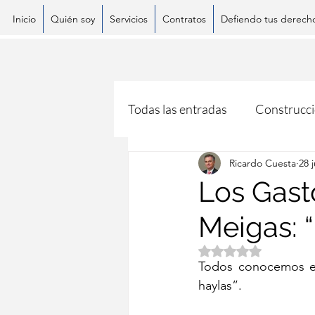
Inicio
Quién soy
Servicios
Contratos
Defiendo tus derech
Todas las entradas
Construcc
Ricardo Cuesta
28 
Los Gast
Meigas: “
Obtuvo NaN de 5 es
Todos conocemos el
haylas”.