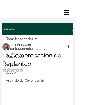
Entrada
Facebook
X (Twitter)
WhatsApp
LinkedIn
Pinterest
Copiar enlace
Todas las entradas
Ricardo Cuesta
Todas las entradas
14 abr 2024
5 min de lectura
La Comprobación del
Construcción
Replanteo
Arbitraje
Obtuvo NaN de 5 estrellas.
Review
Arbitraje de Construcción